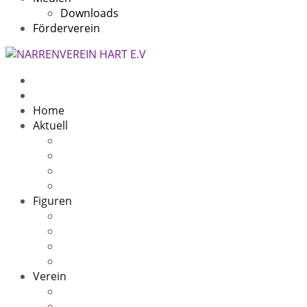
Downloads
Förderverein
Home
Aktuell
Beitragsarchiv
5 Jahre
11 Jahre
10 Jahre Speckfresser
Figuren
Die Sage
Oachwald Hex
Oachwald Zigeuner(in)
Speckfresser
Verein
Kontakt
Narrenheim