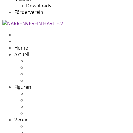
Downloads
Förderverein
Home
Aktuell
Beitragsarchiv
5 Jahre
11 Jahre
10 Jahre Speckfresser
Figuren
Die Sage
Oachwald Hex
Oachwald Zigeuner(in)
Speckfresser
Verein
Kontakt
Narrenheim