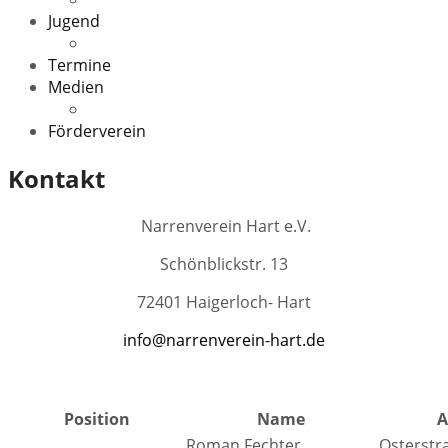
Jugend
Veranstaltungen
Termine
Medien
Downloads
Förderverein
Kontakt
Narrenverein Hart e.V.
Schönblickstr. 13
72401 Haigerloch- Hart
info@narrenverein-hart.de
Position
Name
A
Roman Fechter
Osterstr