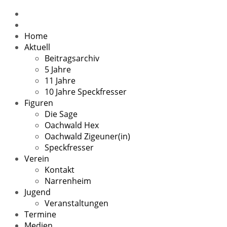
Home
Aktuell
Beitragsarchiv
5 Jahre
11 Jahre
10 Jahre Speckfresser
Figuren
Die Sage
Oachwald Hex
Oachwald Zigeuner(in)
Speckfresser
Verein
Kontakt
Narrenheim
Jugend
Veranstaltungen
Termine
Medien