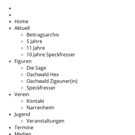
Home
Aktuell
Beitragsarchiv
5 Jahre
11 Jahre
10 Jahre Speckfresser
Figuren
Die Sage
Oachwald Hex
Oachwald Zigeuner(in)
Speckfresser
Verein
Kontakt
Narrenheim
Jugend
Veranstaltungen
Termine
Medien