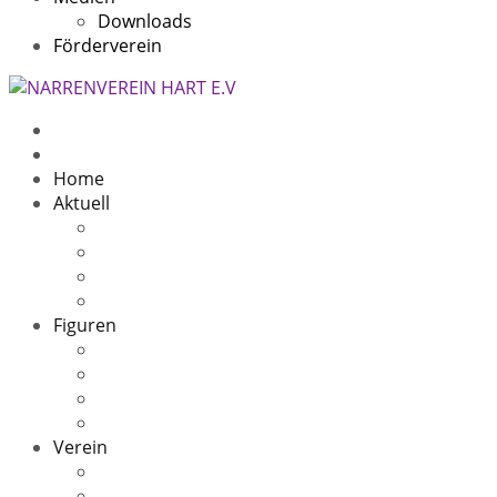
Downloads
Förderverein
Home
Aktuell
Beitragsarchiv
5 Jahre
11 Jahre
10 Jahre Speckfresser
Figuren
Die Sage
Oachwald Hex
Oachwald Zigeuner(in)
Speckfresser
Verein
Kontakt
Narrenheim